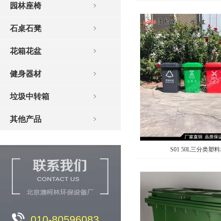
园林座椅
石桌石凳
花箱花盆
健身器材
垃圾中转箱
其他产品
S01 50L三分类塑
010-80596083