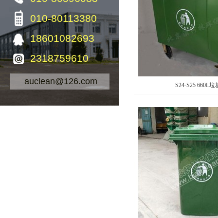
010-80113380
18601082693
2318759610
auclean@126.com
S24-S25 660L