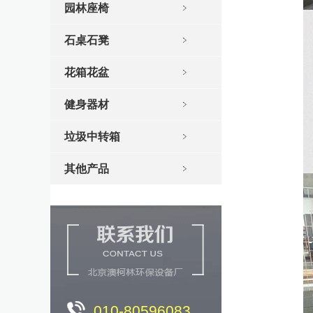
园林座椅
石桌石凳
花箱花盆
健身器材
垃圾中转箱
其他产品
010-80596083