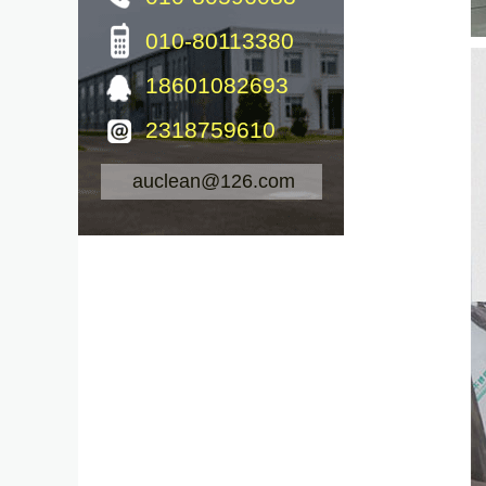
010-80113380
18601082693
2318759610
auclean@126.com