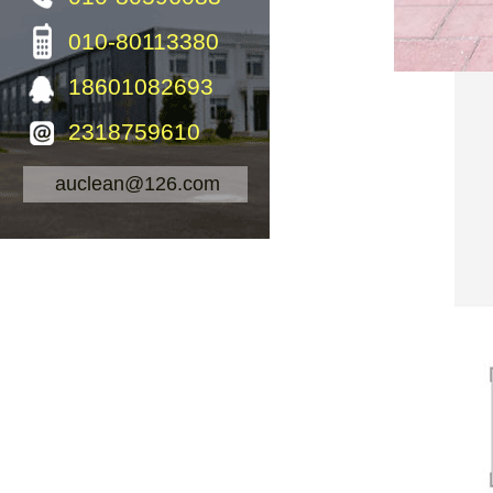
010-80113380
18601082693
2318759610
auclean@126.com