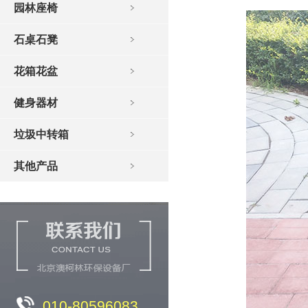
园林座椅
石桌石凳
花箱花盆
健身器材
垃圾中转箱
其他产品
010-80596083