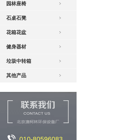
园林座椅
石桌石凳
花箱花盆
健身器材
垃圾中转箱
其他产品
010-80596083